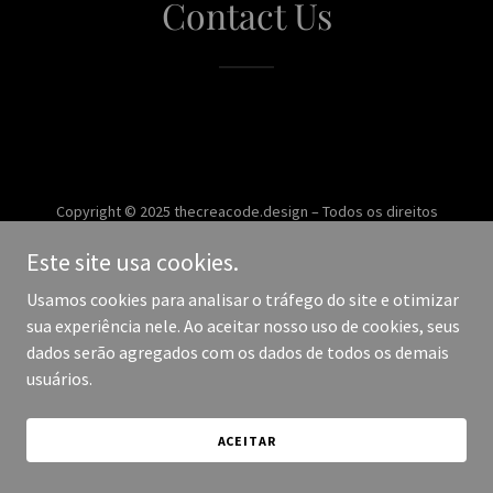
Contact Us
Copyright © 2025 thecreacode.design – Todos os direitos
reservados.
Este site usa cookies.
Desenvolvido por
Usamos cookies para analisar o tráfego do site e otimizar
sua experiência nele. Ao aceitar nosso uso de cookies, seus
dados serão agregados com os dados de todos os demais
usuários.
ACEITAR