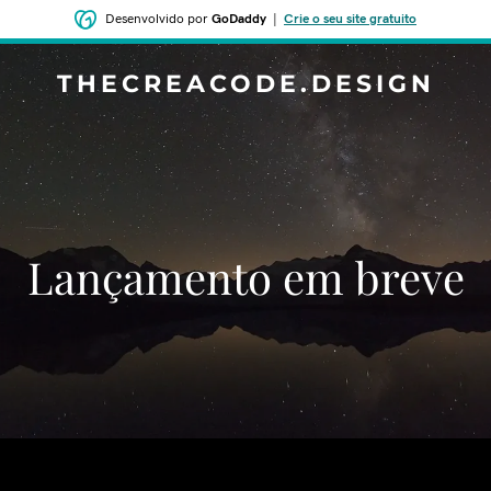
Desenvolvido por
GoDaddy
|
Crie o seu site gratuito
THECREACODE.DESIGN
‌‌Lançamento em breve